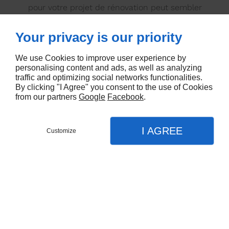
pour votre projet de rénovation peut sembler
engendrer des dépenses énormes au début, cela
évite les coûts supplémentaires dus aux erreurs
Your privacy is our priority
commises pendant tout le processus.
We use Cookies to improve user experience by
personalising content and ads, as well as analyzing
traffic and optimizing social networks functionalities.
By clicking "I Agree" you consent to the use of Cookies
Adressez-vous à l’entreprise Fuchs Plâtrerie pour
from our partners
Google
Facebook
.
tous travaux de rénovation d’intérieur à Barr.
I AGREE
Customize
Prenez rendez-vous
Menu
Appel
Plan
Accueil
Nos prestations
Plâtrerie