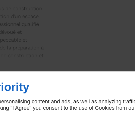
sus de construction
ction d'un espace.
ssionnel qualifié
dévoué et
mpeccable et
de la préparation à
 de construction et
iority
oins en matière de
ses environs.
rsonalising content and ads, as well as analyzing traffi
icking "I Agree" you consent to the use of Cookies from ou
URES D'OUVERTURE
À PROPOS