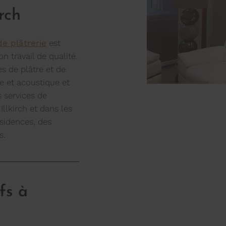
irch
de plâtrerie
est
n travail de qualité.
s de plâtre et de
ue et acoustique et
 services de
Illkirch et dans les
sidences, des
s.
fs à