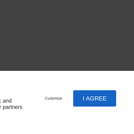
I AGREE
Customize
c and
r partners
SUIVEZ-NOUS